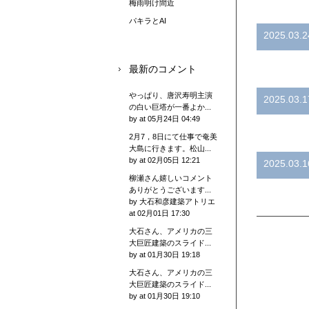
梅雨明け間近
パキラとAI
2025.03.2
最新のコメント
やっぱり、唐沢寿明主演
2025.03.1
の白い巨塔が一番よか...
by
at 05月24日 04:49
2月7，8日にて仕事で奄美
大島に行きます。松山...
by
at 02月05日 12:21
2025.03.1
柳瀬さん嬉しいコメント
ありがとうございます...
by 大石和彦建築アトリエ
at 02月01日 17:30
大石さん、アメリカの三
大巨匠建築のスライド...
by
at 01月30日 19:18
大石さん、アメリカの三
大巨匠建築のスライド...
by
at 01月30日 19:10