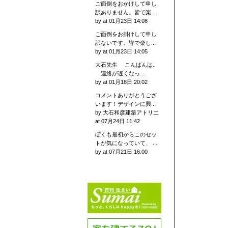
ご面倒をおかけして申し
訳ありません。皆で楽...
by
at 01月23日 14:08
ご面倒をお掛けして申し
訳ないです。皆で楽し...
by
at 01月23日 14:05
大石先生 こんばんは。
連絡が遅くなっ...
by
at 01月18日 20:02
コメントありがとうござ
います！デザインに興...
by 大石和彦建築アトリエ
at 07月24日 11:42
ぼくも最初からこのセッ
トが気になっていて、 ...
by
at 07月21日 16:00