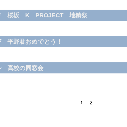
桜坂 K PROJECT 地鎮祭
4
平野君おめでとう！
7
高校の同窓会
6
1
2