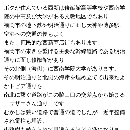
ボクが住んでいる西新は修猷館高等学校や西南学
院の中高及び大学がある文教地区でもあり
福岡市の地下鉄や明治通りに面し天神や博多駅、
空港への交通の便もよく
また、庶民的な西新商店街もあります。
福岡市の東西を繋げる主要な幹線道路である明治
通りに面し修猷館があり
その北側（海側）に西南学院大学があります。
その明治通りと北側の海岸を埋め立てて出来たよ
かトピア通りを
南北に繋ぐ道路がこの脇山口の交差点から始まる
「サザエさん通り」です。
むかしは狭い道路で普通の道でしたが、近年整備
され電柱も埋設、
街路樹も植えられて見違えるほど立派になりまし