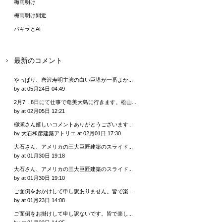
梅雨明け
梅雨明け間近
パキラとAI
最新のコメント
やっぱり、唐沢寿明主演の白い巨塔が一番よか...
by
at 05月24日 04:49
2月7，8日にて仕事で奄美大島に行きます。松山...
by
at 02月05日 12:21
柳瀬さん嬉しいコメントありがとうございます...
by 大石和彦建築アトリエ
at 02月01日 17:30
大石さん、アメリカの三大巨匠建築のスライド...
by
at 01月30日 19:18
大石さん、アメリカの三大巨匠建築のスライド...
by
at 01月30日 19:10
ご面倒をおかけして申し訳ありません。皆で楽...
by
at 01月23日 14:08
ご面倒をお掛けして申し訳ないです。皆で楽し...